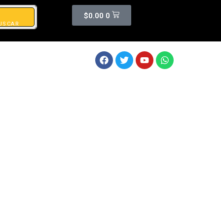
$
0.00
0
USCAR