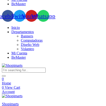
BeMaster
acebook
Twitter
Youtube
Whatsapp
Inicio
Departamentos
Banners
Computadoras
Diseño Web
Volanteo
Mi Cuenta
BeMaster
0
Home
0
View Cart
Account
Shopimarts