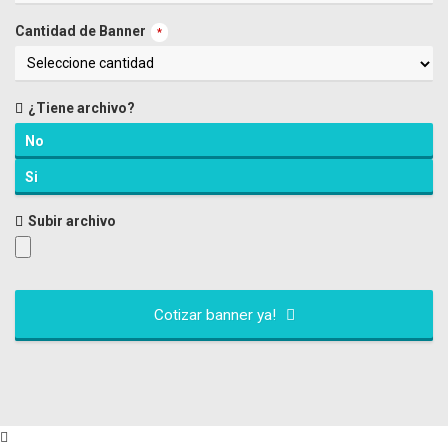
Cantidad de Banner
*
¿Tiene archivo?
No
Si
Subir archivo
Cotizar banner ya!
This
field
should
be