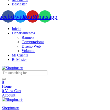
BeMaster
acebook
Twitter
Youtube
Whatsapp
Inicio
Departamentos
Banners
Computadoras
Diseño Web
Volanteo
Mi Cuenta
BeMaster
0
Home
0
View Cart
Account
Shopimarts