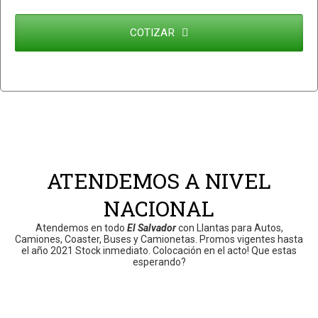
COTIZAR
This
field
Whatsapp:
should
7041-1937
be
left
blank
ATENDEMOS A NIVEL
NACIONAL
Atendemos en todo
El Salvador
con Llantas para Autos,
Camiones, Coaster, Buses y Camionetas. Promos vigentes hasta
el año 2021 Stock inmediato. Colocación en el acto! Que estas
esperando?