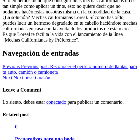
Si bien hemos dicho que conseguir unas mechas californianas no es
tan simple como aplicar un tinte, esto no quiere decir que no
podamos hacérnoslas nosotras misma en la comodidad de la casa.
¿La solución? Mechas californianas Loreal. Sí como has oído,
puedes lucir un hermoso degradado en tu cabello haciéndote mechas
californianas en casa con la ayuda de los productos de esta marca.
Es que Loreal te facilita la vida con el lanzamiento de la línea
“Mechas Californianas by Préferénce”.
Navegación de entradas
Previous
Previous post:
Reconocer el perfil o numero de llantas para
tu auto, camión o camioneta
Next
Next post:
Guasón
Leave a Comment
Lo siento, debes estar
conectado
para publicar un comentario.
Related post
0
Preparativos para una boda