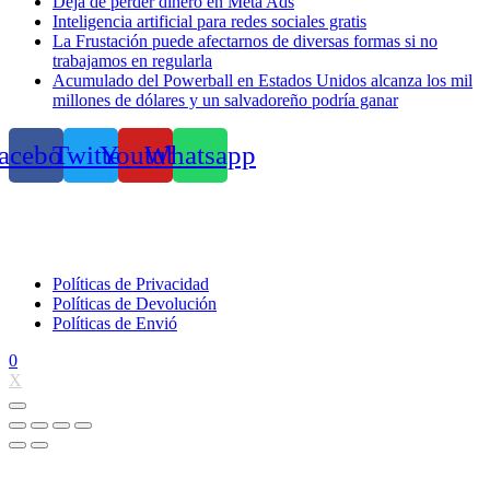
Deja de perder dinero en Meta Ads
Inteligencia artificial para redes sociales gratis
La Frustación puede afectarnos de diversas formas si no
trabajamos en regularla
Acumulado del Powerball en Estados Unidos alcanza los mil
millones de dólares y un salvadoreño podría ganar
acebook
Twitter
Youtube
Whatsapp
Políticas de Privacidad
Políticas de Devolución
Políticas de Envió
0
X