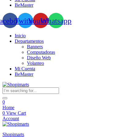
BeMaster
acebook
Twitter
Youtube
Whatsapp
Inicio
Departamentos
Banners
Computadoras
Diseño Web
Volanteo
Mi Cuenta
BeMaster
0
Home
0
View Cart
Account
Shopimarts