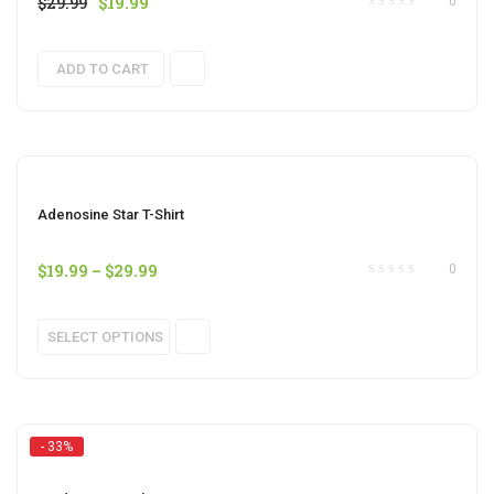
$
29.99
$
19.99
0
ADD TO CART
Adenosine Star T-Shirt
$
19.99
–
$
29.99
0
SELECT OPTIONS
- 33%