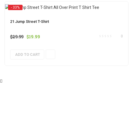
- 33%
21 Jump Street T-Shirt
$
29.99
$
19.99
0
ADD TO CART