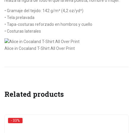
realza la figura de todo el que la lleva puesta, hombre o mujer.
• Gramaje del tejido: 142 g/m² (4,2 oz/yd²)
• Tela prelavada
• Tapa-costuras reforzado en hombros y cuello
• Costuras laterales
Alice in Cocaland T-Shirt All Over Print
Related products
- 33%