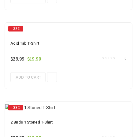
- 33%
Acid Tab T-Shirt
$
29.99
$
19.99
0
ADD TO CART
- 33%
2 Birds 1 Stoned T-Shirt