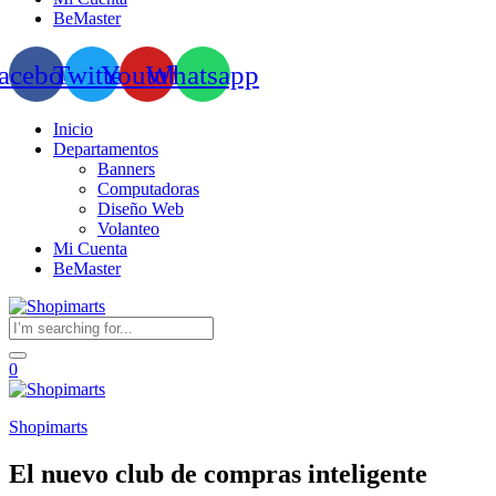
BeMaster
acebook
Twitter
Youtube
Whatsapp
Inicio
Departamentos
Banners
Computadoras
Diseño Web
Volanteo
Mi Cuenta
BeMaster
0
Shopimarts
El nuevo club de compras inteligente