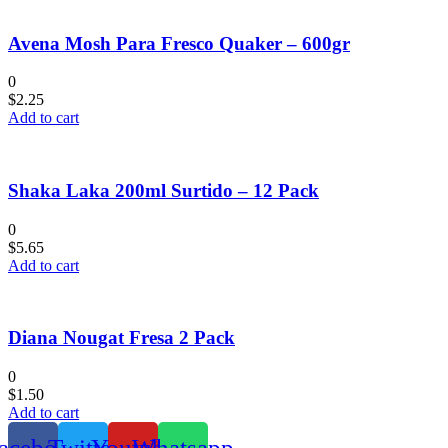
Avena Mosh Para Fresco Quaker – 600gr
0
$
2.25
Add to cart
Shaka Laka 200ml Surtido – 12 Pack
0
$
5.65
Add to cart
Diana Nougat Fresa 2 Pack
0
$
1.50
Add to cart
acebook
Twitter
Youtube
Whatsapp