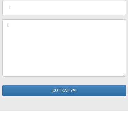
¡COTIZAR YA!
This
field
should
be