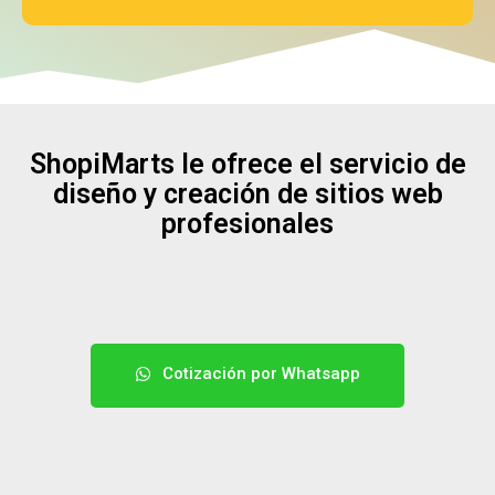
This
field
should
be
left
blank
ShopiMarts le ofrece el servicio de
diseño y creación de sitios web
profesionales
Cotización por Whatsapp