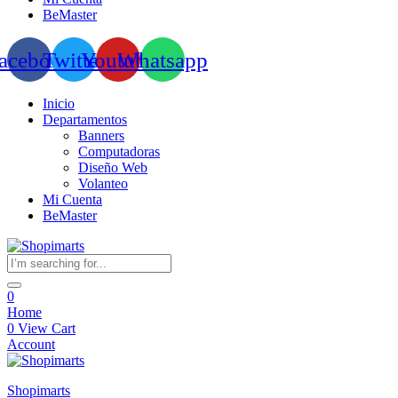
BeMaster
acebook
Twitter
Youtube
Whatsapp
Inicio
Departamentos
Banners
Computadoras
Diseño Web
Volanteo
Mi Cuenta
BeMaster
0
Home
0
View Cart
Account
Shopimarts