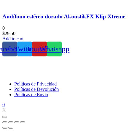
Audífono estéreo dorado AkoustikFX Klip Xtreme
0
$
29.50
Add to cart
acebook
Twitter
Youtube
Whatsapp
Políticas de Privacidad
Políticas de Devolución
Políticas de Envió
0
X