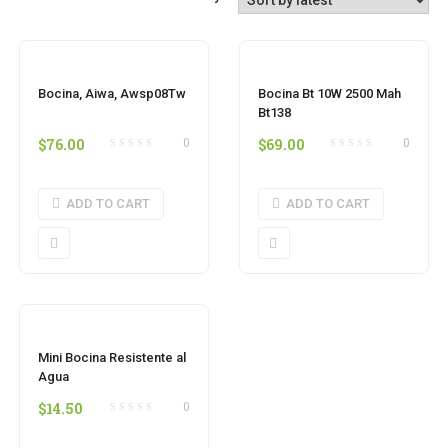
Bocina, Aiwa, Awsp08Tw
Bocina Bt 10W 2500 Mah
Bt138
$
76.00
$
69.00
0
0
ADD TO CART
ADD TO CART
Mini Bocina Resistente al
Agua
$
14.50
0