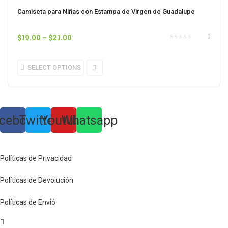
Camiseta para Niñas con Estampa de Virgen de Guadalupe
$
19.00
–
$
21.00
0
SELECT OPTIONS
cebook
Twitter
Youtube
Whatsapp
Políticas de Privacidad
Políticas de Devolución
Políticas de Envió