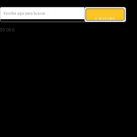
BUSCAR
$
0.00
0