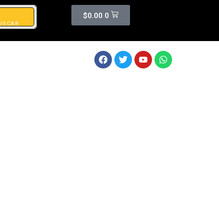
$
0.00
0
USCAR