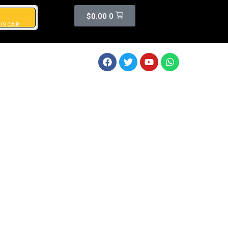
$
0.00
0
USCAR