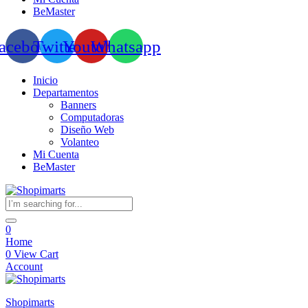
BeMaster
acebook
Twitter
Youtube
Whatsapp
Inicio
Departamentos
Banners
Computadoras
Diseño Web
Volanteo
Mi Cuenta
BeMaster
0
Home
0
View Cart
Account
Shopimarts